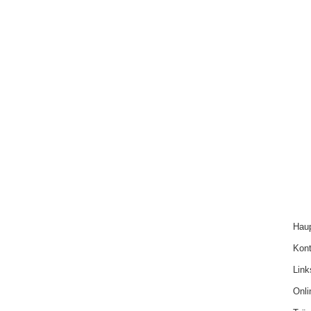
Haup
Kont
Link
Onl