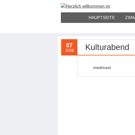
HAUPTSEITE
ZIM
07
Kulturabend
JUNI
medmast
Artikel-Navigation