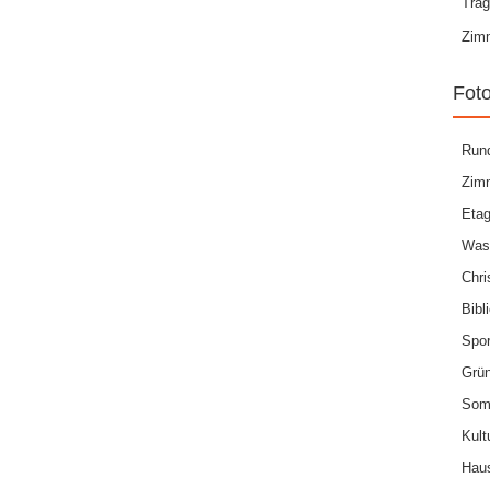
Träg
Zim
Fot
Run
Zim
Etag
Was
Chri
Bibl
Spor
Grü
Som
Kult
Haus