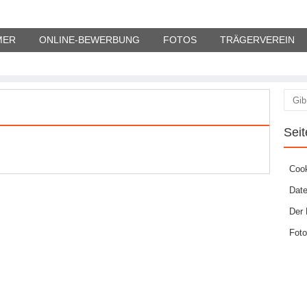
MER
ONLINE-BEWERBUNG
FOTOS
TRÄGERVEREIN
Suc
Seit
Cook
Date
Der 
Fot