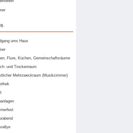
erverein
mer
os
dgang ums Haus
mer
en, Flure, Küchen, Gemeinschaftsräume
ch- und Trockenraum
stlicher Mehrzweckraum (Musikzimmer)
iothek
t
nanlagen
merfest
urabend
rallye