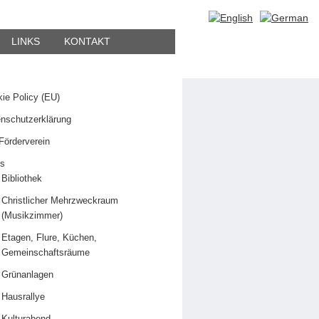
hen
LINKS
KONTAKT
en
ie Policy (EU)
nschutzerklärung
Förderverein
os
Bibliothek
Christlicher Mehrzweckraum
(Musikzimmer)
Etagen, Flure, Küchen,
Gemeinschaftsräume
Grünanlagen
Hausrallye
Kulturabend