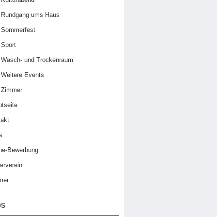
Rundgang ums Haus
Sommerfest
Sport
Wasch- und Trockenraum
Weitere Events
Zimmer
tseite
akt
s
ine-Bewerbung
erverein
mer
os