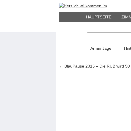
27
BlauPause 20
JULI
HAUPTSEITE
ZIM
Armin Jagel
Hin
Artikel-Navigation
←
BlauPause 2015 – Die RUB wird 50