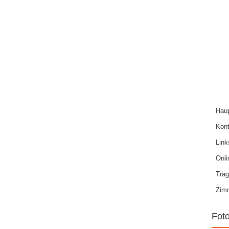
Haup
Kont
Link
Onl
Träg
Zim
Fot