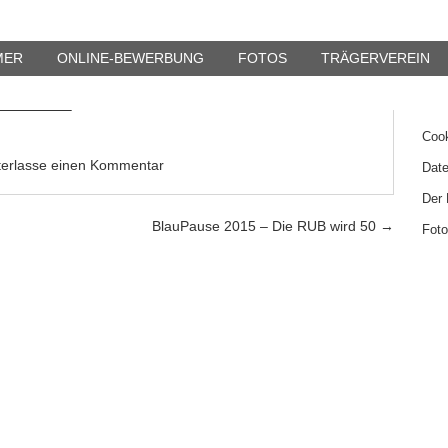
15 – Die RUB wird 50
Suc
MER
ONLINE-BEWERBUNG
FOTOS
TRÄGERVEREIN
Seit
Cook
terlasse einen Kommentar
Date
Der 
BlauPause 2015 – Die RUB wird 50
→
Fot