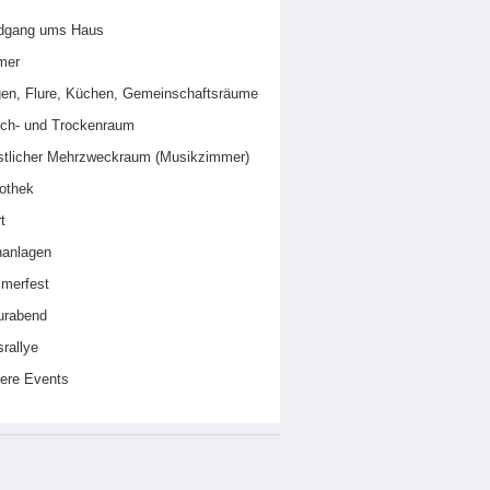
dgang ums Haus
mer
en, Flure, Küchen, Gemeinschaftsräume
ch- und Trockenraum
stlicher Mehrzweckraum (Musikzimmer)
iothek
t
nanlagen
merfest
urabend
rallye
ere Events