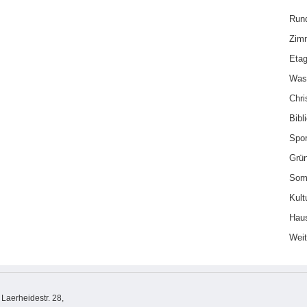
Run
Zim
Etag
Was
Chri
Bibl
Spor
Grü
Som
Kult
Haus
Weit
aerheidestr. 28,