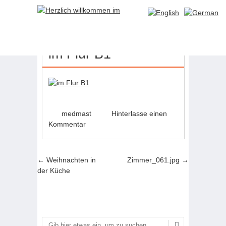
21
MAI
im Flur B1
medmast
Hinterlasse einen
Kommentar
Artikel-Navigation
←
Weihnachten in
Zimmer_061.jpg
→
der Küche