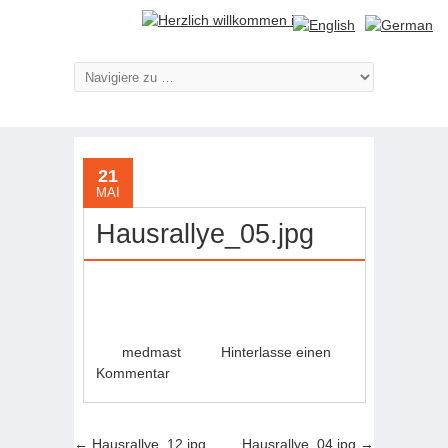
21
MAI
Hausrallye_05.jpg
medmast
Hinterlasse einen
Kommentar
←
Hausrallye_12.jpg
Hausrallye_04.jpg
→