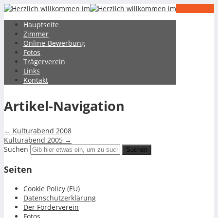
21
Mai
Hauptseite
Kulturabend 2008
Zimmer
Online-Bewerbung
Fotos
Trägerverein
Links
Kontakt
medmast
Hinterlasse einen Kommentar
Artikel-Navigation
←
Kulturabend 2008
Kulturabend 2005
→
Suchen
Seiten
Cookie Policy (EU)
Datenschutzerklärung
Der Förderverein
Fotos