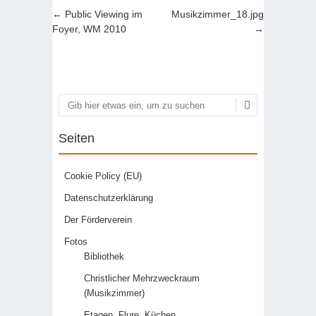
Artikel-Navigation
←
Public Viewing im
Musikzimmer_18.jpg
Foyer, WM 2010
→
Suchen
Seiten
Cookie Policy (EU)
Datenschutzerklärung
Der Förderverein
Fotos
Bibliothek
Christlicher Mehrzweckraum
(Musikzimmer)
Etagen, Flure, Küchen,