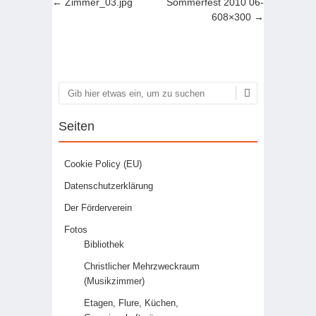
Artikel-Navigation
←
Zimmer_03.jpg
Sommerfest 2010 06-
608×300
→
Suchen
Seiten
Cookie Policy (EU)
Datenschutzerklärung
Der Förderverein
Fotos
Bibliothek
Christlicher Mehrzweckraum
(Musikzimmer)
Etagen, Flure, Küchen,