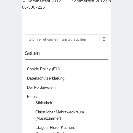
Artikel-Navigation
←
Sommerfest 2012
Sommerfest 2012 08
06-300×225
→
Suchen
Seiten
Cookie Policy (EU)
Datenschutzerklärung
Der Förderverein
Fotos
Bibliothek
Christlicher Mehrzweckraum
(Musikzimmer)
Etagen, Flure, Küchen,