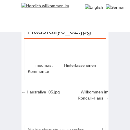
21
MAI
Hausrallye_02.jpg
medmast
Hinterlasse einen
Kommentar
Artikel-Navigation
←
Hausrallye_05.jpg
Willkommen im
Roncalli-Haus
→