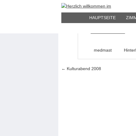
21
Kulturabend 
MAI
HAUPTSEITE
ZIM
medmast
Hinte
Artikel-Navigation
←
Kulturabend 2008