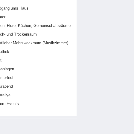
dgang ums Haus
mer
en, Flure, Küchen, Gemeinschaftsräume
ch- und Trockenraum
stlicher Mehrzweckraum (Musikzimmer)
iothek
t
nanlagen
merfest
urabend
rallye
ere Events