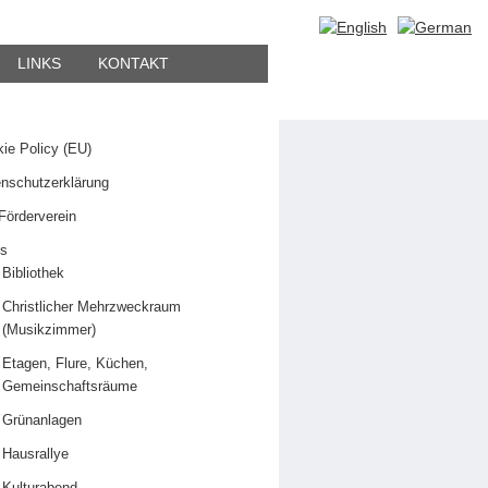
hen
LINKS
KONTAKT
en
ie Policy (EU)
nschutzerklärung
Förderverein
os
Bibliothek
Christlicher Mehrzweckraum
(Musikzimmer)
Etagen, Flure, Küchen,
Gemeinschaftsräume
Grünanlagen
Hausrallye
Kulturabend