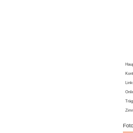
Haup
Kont
Link
Onl
Träg
Zim
Fot