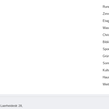
Run
Zim
Etag
Was
Chri
Bibl
Spor
Grü
Som
Kult
Haus
Weit
aerheidestr. 28,