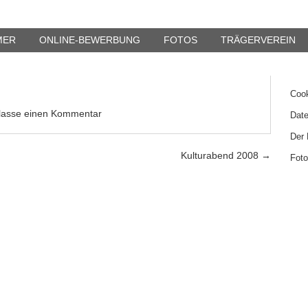
2008
Suc
MER
ONLINE-BEWERBUNG
FOTOS
TRÄGERVEREIN
Seit
Cook
rlasse einen Kommentar
Date
Der 
Kulturabend 2008
→
Fot