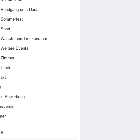
Rundgang ums Haus
Sommerfest
Sport
Wasch- und Trockenraum
Weitere Events
Zimmer
tseite
akt
s
ine-Bewerbung
erverein
mer
os